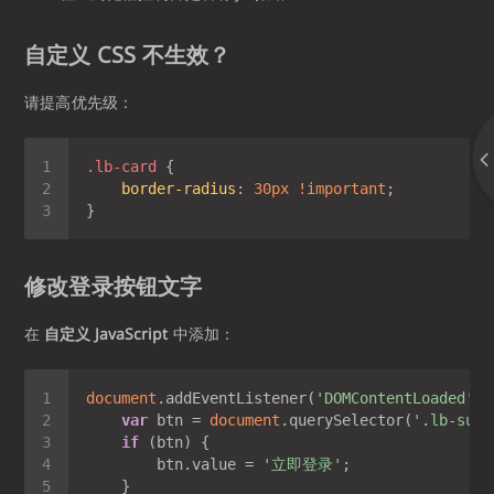
自定义 CSS 不生效？
请提高优先级：
.lb-card
border-radius
: 
30px
!important
修改登录按钮文字
在
自定义 JavaScript
中添加：
document
.addEventListener(
'DOMContentLoaded'
, 
var
 btn = 
document
.querySelector(
'.lb-subm
if
        btn.value = 
'立即登录'