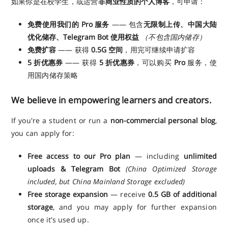
如果你是在校学生，或运营
非商业性质的个人博客
，可申请：
免费使用我们的 Pro 服务
—— 包含
无限制上传、中国大陆
优化储存、Telegram Bot 使用权益
（不包含国内储存）
免费扩容
—— 获得
0.5G 空间
，用完可继续申请扩容
5 折优惠券
—— 获得
5 折优惠券
，可以购买
Pro
服务，使
用国内储存策略
We believe in empowering learners and creators.
If you're a student or run a
non-commercial personal blog
,
you can apply for:
Free access to our Pro plan
— including
unlimited
uploads & Telegram Bot
(China Optimized Storage
included, but China Mainland Storage excluded)
Free storage expansion
— receive
0.5 GB of additional
storage
, and you may apply for further expansion
once it’s used up.