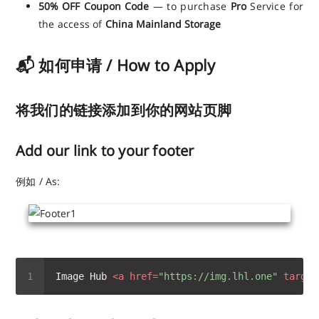
50% OFF Coupon Code
— to purchase
Pro
Service for
the access of
China Mainland Storage
📬 如何申请 / How to Apply
将我们的链接添加到你的网站页脚
Add our link to your footer
例如 / As:
Image Hub 
<
a
href
=
"https://img.lhl.one"
target