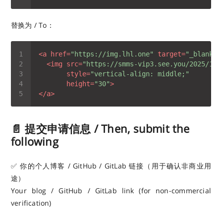
替换为 / To：
<
a
href
=
"https://img.lhl.one"
target
=
"_blank"
>
<
img
src
=
"https://smms-vip3.see.you/2025/12/
style
=
"vertical-align: middle;"
height
=
"30"
>
</
a
>
📄 提交申请信息 / Then, submit the
following
✅ 你的个人博客 / GitHub / GitLab 链接（用于确认非商业用
途）
Your blog / GitHub / GitLab link (for non-commercial
verification)