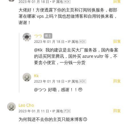
回复
2023 年 01 月 18 日
• IP 属地 🇭🇰
大佬好！方便透露下你的主页和订阅转换服务，都部
署在哪家 vps 上吗？我也想做博客和自用转换来着，
谢谢！
つつ
回复
2023 年 01 月 18 日
• IP 属地 🇭🇰
@Kk
我的建议是去买大厂服务器，国内备案
的话买阿里腾讯，国外买 azure vultr 等，不
要贪小便宜，一分钱一分货
Kk
回复
2023 年 01 月 18 日
• IP 属地 🇭🇰
@つつ
好嘞，感谢！！🥹
Leo Cho
回复
2023 年 01 月 11 日
• IP 属地 🇵🇭
为何我进不去你的主页只能来博客🙃