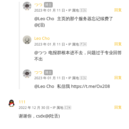
つつ
回复
2023 年 01 月 11 日
• IP 属地 🇸🇬
@Leo Cho
主页的那个服务器忘记续费了
@(泪)
Leo Cho
回复
2023 年 01 月 11 日
• IP 属地 🇵🇭
@つつ
电报群根本进不去，问题过于专业回答
不出
つつ
回复
2023 年 01 月 11 日
• IP 属地 🇸🇬
@Leo Cho
私信我 https://t.me/Ox208
111
回复
2022 年 12 月 30 日
• IP 属地 🇨🇳
谢谢你，csdx@(吐舌)