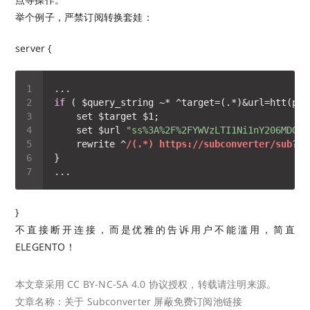
举个例子，严禁订阅转换套娃：
server {
if
 ( $query_string ~* ^target=(.*)&url=htt(p|p
    set $url 
"ss%3A%2F%2FYWVzLTI1Ni1nY206MDQ
    rewrite ^
/(.*) https:/
/subconverter/sub
?ta
}
不直接断开连接，而是优雅的告诉用户不能滥用，简直
ELEGENTO！
本文章采用 CC BY-NC-SA 4.0 协议授权，转载请注明来源。
文章名称：关于 Subconverter 屏蔽免费订阅池链接