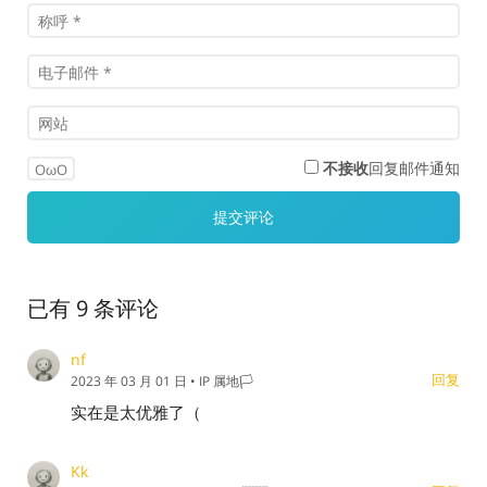
不接收
回复邮件通知
OωO
已有 9 条评论
nf
回复
2023 年 03 月 01 日
• IP 属地🏳️
实在是太优雅了（
Kk